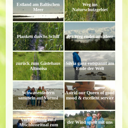
Estland am Baltischen
Weg ins
Meer
Naturschutzgebiet
Planken durchs Schilf
der Weg endet am Meer
zurück zum Gästehaus
Silvia ganz entspannt am
Altmoisa
Ende der Welt
Schwanenfedern
Astrid our Queen of good
sammeln auf Vormsi
mood & excellent service
Vorbereitung zum
der Wind spielt mit uns
Abschlussritual zum
...