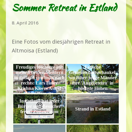
Sommer Retreat in Estland
7.
8. April 2016
März
2022
Eine Fotos vom diesjährigen Retreat in
Altmoisa (Estland)
Freudiges Recontre mit
Estische
meinen beiden Meistern
Gemeinschaftsschaukel,
in Estland von links nach
wo füher junge Männer
rechts: Lars Holey
ihre 'Angebeteten' in
Krishna Kloers Astrid
höchste Höhen
Milvi Bagwitz
geschaukelt haben.
In Estland hat jeder
Bürger und Besucher
Strand in Estland
freien Zugang zum
Internet