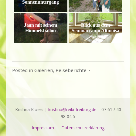
Sonnenuntergang
Jaan mit seinem
Blick aus dem
Himmelsballon
Seminarraum Altmoisa
Posted in
Galerien
,
Reiseberichte
•
Krishna Kloers |
krishna@reiki-freiburg.de
| 07 61 / 40
98 04 5
Impressum
Datenschutzerklärung