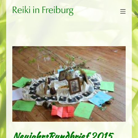
Zum
Mobi
Inhalt
Reiki in Freiburg
springen
NeujahrsRundbrief 2015