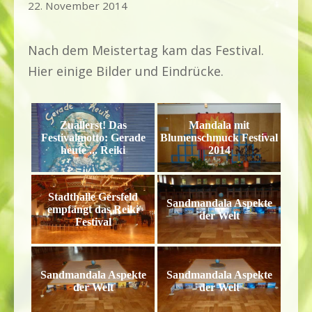
7.
22. November 2014
März
2022
Nach dem Meistertag kam das Festival.
Hier einige Bilder und Eindrücke.
Zuallerst! Das
Mandala mit
Festivalmotto: Gerade
Blumenschmuck Festival
heute ... Reiki
2014
Stadthalle Gersfeld
Sandmandala Aspekte
empfängt das Reiki
der Welt
Festival
Sandmandala Aspekte
Sandmandala Aspekte
der Welt
der Welt