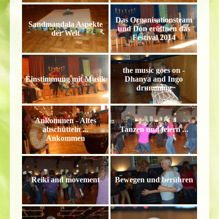
Das Organisationsteam
Sandmandala Aspekte
und Don eröffnen das
der Welt
Festival 2014
the music goes on -
Einstimmung mit Musik
Dhanya and Ingo
drumming
Ankommen - Altes
abschütteln ...
Tanzen und feiern ...
Ankommen
Reiki and movement
Bewegen und berühren