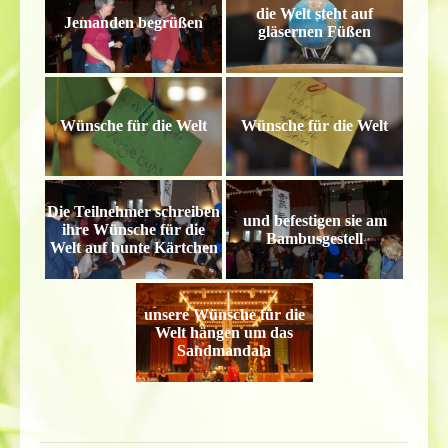
die Welt steht auf
Jemanden begrüßen
gläsernen Füßen
Wünsche für die Welt
Wünsche für die Welt
Die Teilnehmer schreiben
und befestigen sie am
ihre Wünsche für die
Bambusgestell
Welt auf bunte Kärtchen
unsere Wünsche für die
Welt hängen um das
Sandmandala