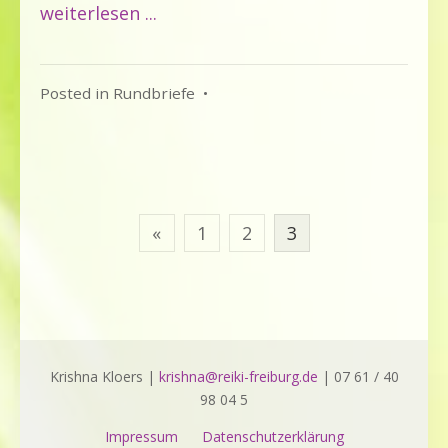
weiterlesen ...
Posted in
Rundbriefe
•
Seitennummerierung
«
1
2
3
der
Beiträge
Krishna Kloers |
krishna@reiki-freiburg.de
| 07 61 / 40
98 04 5
Impressum
Datenschutzerklärung